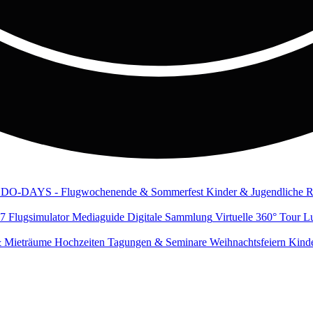
DO-DAYS - Flugwochenende & Sommerfest
Kinder & Jugendliche
R
7 Flugsimulator
Mediaguide
Digitale Sammlung
Virtuelle 360° Tour
Lu
& Mieträume
Hochzeiten
Tagungen & Seminare
Weihnachtsfeiern
Kinde