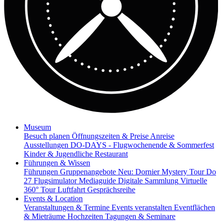
Museum
Besuch planen
Öffnungszeiten & Preise
Anreise
Ausstellungen
DO-DAYS - Flugwochenende & Sommerfest
Kinder & Jugendliche
Restaurant
Führungen & Wissen
Führungen
Gruppenangebote
Neu: Dornier Mystery Tour
Do
27 Flugsimulator
Mediaguide
Digitale Sammlung
Virtuelle
360° Tour
Luftfahrt Gesprächsreihe
Events & Location
Veranstaltungen & Termine
Events veranstalten
Eventflächen
& Mieträume
Hochzeiten
Tagungen & Seminare