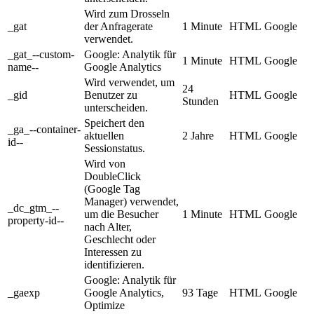
Wird zum Drosseln
_gat
der Anfragerate
1 Minute
HTML
Google
verwendet.
_gat_--custom-
Google: Analytik für
1 Minute
HTML
Google
name--
Google Analytics
Wird verwendet, um
24
_gid
Benutzer zu
HTML
Google
Stunden
unterscheiden.
Speichert den
_ga_--container-
aktuellen
2 Jahre
HTML
Google
id--
Sessionstatus.
Wird von
DoubleClick
(Google Tag
Manager) verwendet,
_dc_gtm_--
um die Besucher
1 Minute
HTML
Google
property-id--
nach Alter,
Geschlecht oder
Interessen zu
identifizieren.
Google: Analytik für
_gaexp
Google Analytics,
93 Tage
HTML
Google
Optimize