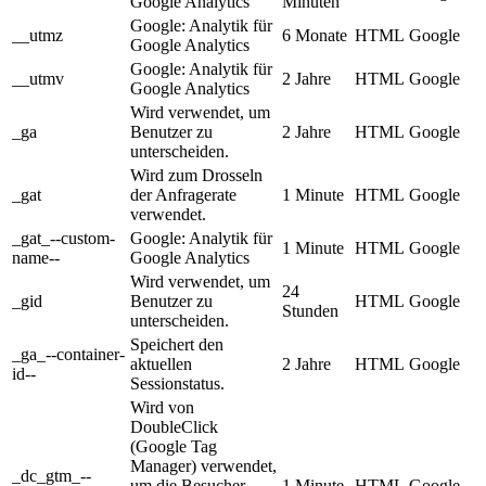
Google Analytics
Minuten
Google: Analytik für
__utmz
6 Monate
HTML
Google
Google Analytics
Google: Analytik für
__utmv
2 Jahre
HTML
Google
Google Analytics
Wird verwendet, um
_ga
Benutzer zu
2 Jahre
HTML
Google
unterscheiden.
Wird zum Drosseln
_gat
der Anfragerate
1 Minute
HTML
Google
verwendet.
_gat_--custom-
Google: Analytik für
1 Minute
HTML
Google
name--
Google Analytics
Wird verwendet, um
24
_gid
Benutzer zu
HTML
Google
Stunden
unterscheiden.
Speichert den
_ga_--container-
aktuellen
2 Jahre
HTML
Google
id--
Sessionstatus.
Wird von
DoubleClick
(Google Tag
Manager) verwendet,
_dc_gtm_--
um die Besucher
1 Minute
HTML
Google