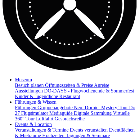
Museum
Besuch planen
Öffnungszeiten & Preise
Anreise
Ausstellungen
DO-DAYS - Flugwochenende & Sommerfest
Kinder & Jugendliche
Restaurant
Führungen & Wissen
Führungen
Gruppenangebote
Neu: Dornier Mystery Tour
Do
27 Flugsimulator
Mediaguide
Digitale Sammlung
Virtuelle
360° Tour
Luftfahrt Gesprächsreihe
Events & Location
Veranstaltungen & Termine
Events veranstalten
Eventflächen
& Mieträume
Hochzeiten
Tagungen & Seminare