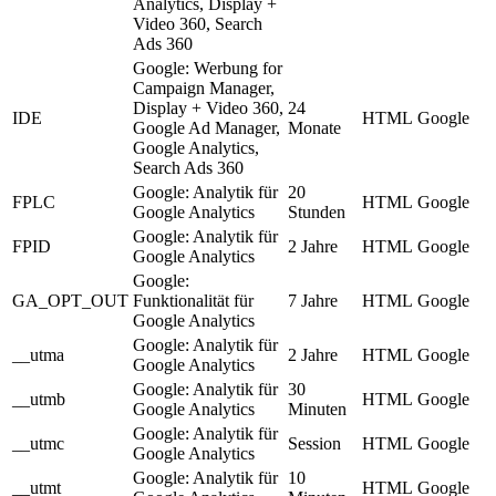
Analytics, Display +
Video 360, Search
Ads 360
Google: Werbung for
Campaign Manager,
Display + Video 360,
24
IDE
HTML
Google
Google Ad Manager,
Monate
Google Analytics,
Search Ads 360
Google: Analytik für
20
FPLC
HTML
Google
Google Analytics
Stunden
Google: Analytik für
FPID
2 Jahre
HTML
Google
Google Analytics
Google:
GA_OPT_OUT
Funktionalität für
7 Jahre
HTML
Google
Google Analytics
Google: Analytik für
__utma
2 Jahre
HTML
Google
Google Analytics
Google: Analytik für
30
__utmb
HTML
Google
Google Analytics
Minuten
Google: Analytik für
__utmc
Session
HTML
Google
Google Analytics
Google: Analytik für
10
__utmt
HTML
Google