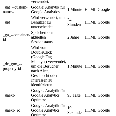
verwendet.
_gat_--custom-
Google: Analytik für
1 Minute
HTML
Google
name--
Google Analytics
Wird verwendet, um
24
_gid
Benutzer zu
HTML
Google
Stunden
unterscheiden.
Speichert den
_ga_--container-
aktuellen
2 Jahre
HTML
Google
id--
Sessionstatus.
Wird von
DoubleClick
(Google Tag
Manager) verwendet,
_dc_gtm_--
um die Besucher
1 Minute
HTML
Google
property-id--
nach Alter,
Geschlecht oder
Interessen zu
identifizieren.
Google: Analytik für
_gaexp
Google Analytics,
93 Tage
HTML
Google
Optimize
Google: Analytik für
10
_gaexp_rc
Google Analytics,
HTML
Google
Sekunden
Optimize