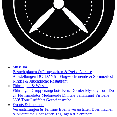
Museum
Besuch planen
Öffnungszeiten & Preise
Anreise
Ausstellungen
DO-DAYS - Flugwochenende & Sommerfest
Kinder & Jugendliche
Restaurant
Führungen & Wissen
Führungen
Gruppenangebote
Neu: Dornier Mystery Tour
Do
27 Flugsimulator
Mediaguide
Digitale Sammlung
Virtuelle
360° Tour
Luftfahrt Gesprächsreihe
Events & Location
Veranstaltungen & Termine
Events veranstalten
Eventflächen
& Mieträume
Hochzeiten
Tagungen & Seminare